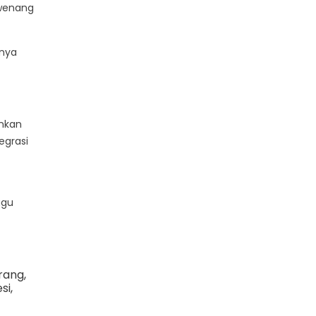
rwenang
anya
inkan
egrasi
ggu
rang
,
si
,