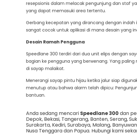
resepsionis dalam melacak pengunjung dan staf
yang dapat memasuki area tertentu.
Gerbang kecepatan yang dirancang dengan indah 
sangat cocok untuk aplikasi di mana desain yang
Desain Ramah Pengguna
Speedlane 300 terdiri dari dua unit elips dengan 
bagian ke pengguna yang berwenang. Yang paling me
di sayap malaikat.
Menerangi sayap pintu hijau ketika jalur siap di
menutup atau bahwa alarm telah dipicu: Pengunj
bantuan.
Anda sedang mencari
Speedlane 300
dan pem
Depok
,
Bekasi
,
Tangerang
,
Banten
,
Serang
,
Su
Surakarta
,
Kediri
,
Surabaya
,
Malang
,
Banyuwan
Nusa Tenggara
dan
Papua
. Hubungi kami seka