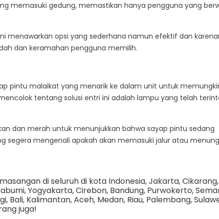
 yang memasuki gedung, memastikan hanya pengguna yang be
ini menawarkan opsi yang sederhana namun efektif dan karen
 indah dan keramahan pengguna memilih.
sayap pintu malaikat yang menarik ke dalam unit untuk memungk
ncolok tentang solusi entri ini adalah lampu yang telah terint
gunakan dan merah untuk menunjukkan bahwa sayap pintu sedang
ung segera mengenali apakah akan memasuki jalur atau menun
asangan di seluruh di kota Indonesia,
Jakarta
,
Cikarang
,
kabumi
,
Yogyakarta
,
Cirebon
,
Bandung
,
Purwokerto
,
Sema
gi
,
Bali
,
Kalimantan
,
Aceh
,
Medan
,
Riau
,
Palembang
,
Sulawe
rang juga!