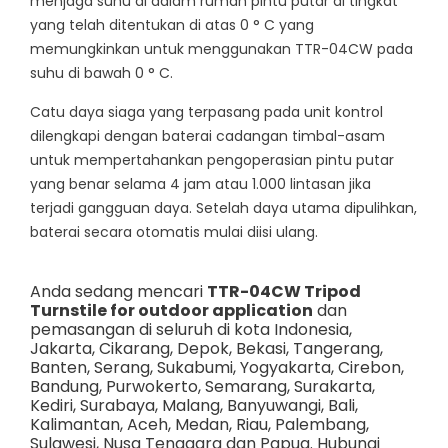
menjaga suhu di dalam rumah pintu putar di tingkat
yang telah ditentukan di atas 0 ° C yang
memungkinkan untuk menggunakan TTR-04CW pada
suhu di bawah 0 ° C.
Catu daya siaga yang terpasang pada unit kontrol
dilengkapi dengan baterai cadangan timbal-asam
untuk mempertahankan pengoperasian pintu putar
yang benar selama 4 jam atau 1.000 lintasan jika
terjadi gangguan daya. Setelah daya utama dipulihkan,
baterai secara otomatis mulai diisi ulang.
Anda sedang mencari
TTR-04CW Tripod
Turnstile for outdoor application
dan
pemasangan di seluruh di kota Indonesia,
Jakarta
,
Cikarang
,
Depok
,
Bekasi
,
Tangerang
,
Banten
,
Serang
,
Sukabumi
,
Yogyakarta
,
Cirebon
,
Bandung
,
Purwokerto
,
Semarang
,
Surakarta
,
Kediri
,
Surabaya
,
Malang
,
Banyuwangi
,
Bali
,
Kalimantan
,
Aceh
,
Medan
,
Riau
,
Palembang
,
Sulawesi
,
Nusa Tenggara
dan
Papua
. Hubungi