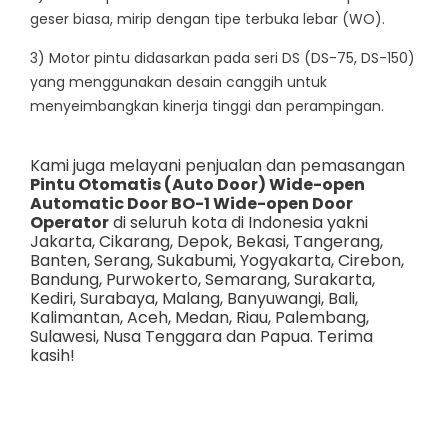
geser biasa, mirip dengan tipe terbuka lebar (WO).
3) Motor pintu didasarkan pada seri DS (DS-75, DS-150)
yang menggunakan desain canggih untuk
menyeimbangkan kinerja tinggi dan perampingan.
Kami juga melayani penjualan dan pemasangan
Pintu Otomatis (Auto Door) Wide-open
Automatic Door BO-1 Wide-open Door
Operator
di seluruh kota di Indonesia yakni
Jakarta
,
Cikarang
,
Depok
,
Bekasi
,
Tangerang
,
Banten
,
Serang
,
Sukabumi
,
Yogyakarta
,
Cirebon
,
Bandung
,
Purwokerto
,
Semarang
,
Surakarta
,
Kediri
,
Surabaya
,
Malang
,
Banyuwangi
,
Bali
,
Kalimantan
,
Aceh
,
Medan
,
Riau
,
Palembang
,
Sulawesi
,
Nusa Tenggara
dan
Papua
. Terima
kasih!